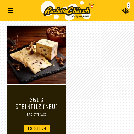
0
250G
STEINPILZ (NEU)
RACLETTEKÄSE
13.50
CHF