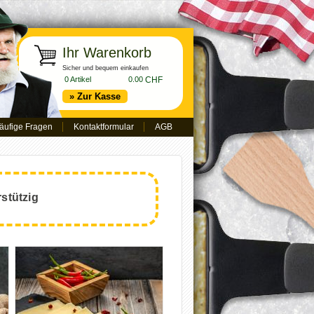
Ihr Warenkorb
Sicher und bequem einkaufen
0 Artikel
0.00
CHF
» Zur Kasse
äufige Fragen
Kontaktformular
AGB
rstützig