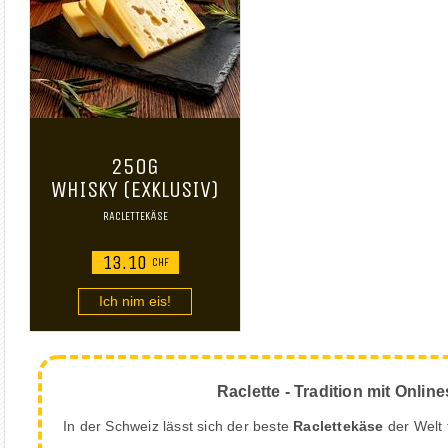
250G
WHISKY (EXKLUSIV)
RACLETTEKÄSE
13.10
CHF
Ich nim eis!
Raclette - Tradition mit Onli
In der Schweiz lässt sich der beste
Raclettekäse
der Welt 