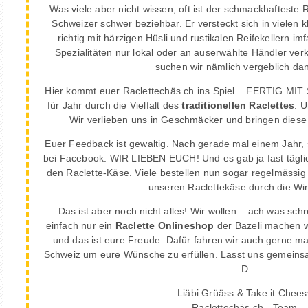
Was viele aber nicht wissen, oft ist der schmackhafteste
Schweizer schwer beziehbar. Er versteckt sich in vielen k
richtig mit härzigen Hüsli und rustikalen Reifekellern imf
Spezialitäten nur lokal oder an auserwählte Händler ve
suchen wir nämlich vergeblich dan
Hier kommt euer Raclettechäs.ch ins Spiel... FERTIG MIT
für Jahr durch die Vielfalt des
traditionellen Raclettes
. U
Wir verlieben uns in Geschmäcker und bringen diese
Euer Feedback ist gewaltig. Nach gerade mal einem Jahr,
bei Facebook. WIR LIEBEN EUCH! Und es gab ja fast täglic
den Raclette-Käse. Viele bestellen nun sogar regelmässi
unseren Raclettekäse durch die Win
Das ist aber noch nicht alles! Wir wollen... ach was sc
einfach nur ein
Raclette Onlineshop
der Bazeli machen wil
und das ist eure Freude. Dafür fahren wir auch gerne ma
Schweiz um eure Wünsche zu erfüllen. Lasst uns gemeins
D
Liäbi Grüäss & Take it Chees
Raclettechäs.ch - Team