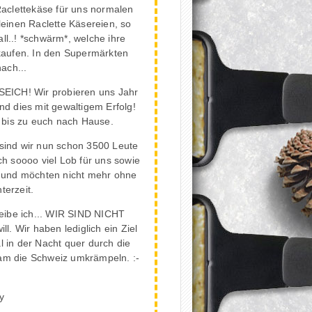
 Raclettekäse für uns normalen
leinen Raclette Käsereien, so
all..! *schwärm*, welche ihre
rkaufen. In den Supermärkten
ach...
 SEICH! Wir probieren uns Jahr
nd dies mit gewaltigem Erfolg!
 bis zu euch nach Hause.
 sind wir nun schon 3500 Leute
h soooo viel Lob für uns sowie
g und möchten nicht mehr ohne
terzeit.
hreibe ich... WIR SIND NICHT
l. Wir haben lediglich ein Ziel
l in der Nacht quer durch die
am die Schweiz umkrämpeln. :-
y