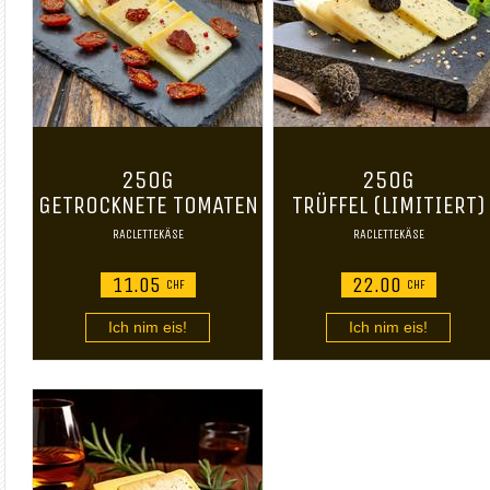
250G
250G
GETROCKNETE TOMATEN
TRÜFFEL (LIMITIERT)
RACLETTEKÄSE
RACLETTEKÄSE
11.05
22.00
CHF
CHF
Ich nim eis!
Ich nim eis!