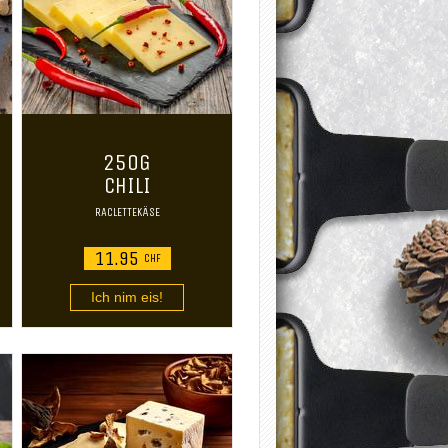
250G
CHILI
RACLETTEKÄSE
11.95
CHF
Ich nim eis!