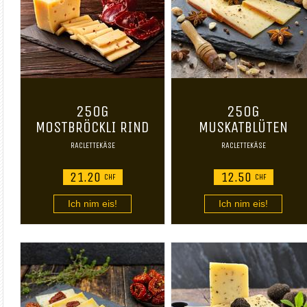
250G
250G
MOSTBRÖCKLI RIND
MUSKATBLÜTEN
RACLETTEKÄSE
RACLETTEKÄSE
21.20
12.50
CHF
CHF
Ich nim eis!
Ich nim eis!