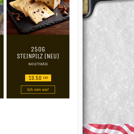
250G
STEINPILZ (NEU)
RACLETTEKÄSE
13.50
CHF
Ich nim eis!