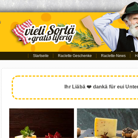
Startseite
Raclette Geschenke
Raclette-News
H
Ihr Liäbä ❤️ dankä für eui Unte